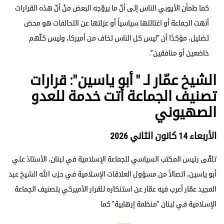
كما طمأن الأيوبي الناس إلى أنّ ما يروّجه البعض منْ أنّ هذه القرارات
أنهت الجماعة أو اغتالتها سياسياً أو عزلتها عن التحالفات هو محض
تضليل، مؤكدًا أن “ليس كل الناس تخاف من أميركا، وليس كلّهم
خاضعين أو منافقين”.
الشيخ عمّار لـ " أبو ياسين": قرارات
تصنيف الجماعة أتت خدمة للعدو
الصهيوني
الأربعاء 14 كانون الثاني 2026
تلقّى رئيس ‏المكتب السياسي ‏للجماعة الإسلامية في لبنان، الأستاذ علي
أبو ياسين، اتصالاً من مسؤول العلاقات الإسلامية في حزب الله الشيخ عبد
المجيد عمّار أعرب فيه عمّار عن استنكاره للقرار ‏الأميركي بتصنيف الجماعة
الإسلامية ‏في لبنان "منظمة إرهابية" كما