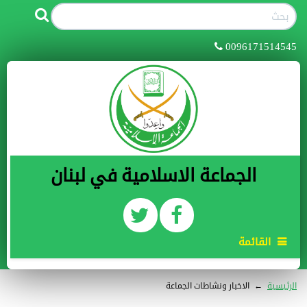
0096171514545
الجماعة الاسلامية في لبنان
القائمة
الرئيسية
←
الاخبار ونشاطات الجماعة