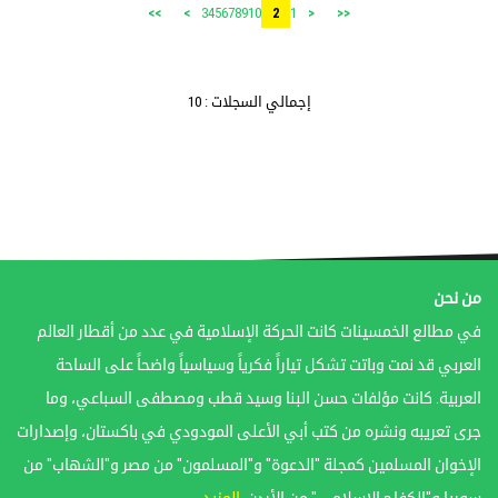
3
4
5
6
7
8
9
10
1
>>
>
2
<
<<
إجمالي السجلات : 10
من نحن
في مطالع الخمسينات كانت الحركة الإسلامية في عدد من أقطار العالم
العربي قد نمت وباتت تشكل تياراً فكرياً وسياسياً واضحاً على الساحة
العربية. كانت مؤلفات حسن البنا وسيد قطب ومصطفى السباعي، وما
جرى تعريبه ونشره من كتب أبي الأعلى المودودي في باكستان، وإصدارات
الإخوان المسلمين كمجلة "الدعوة" و"المسلمون" من مصر و"الشهاب" من