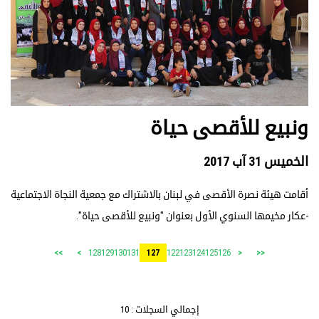
ونبيع للأقصى حياة
الخميس 31 آب 2017
أقامت هيئة نصرة الأقصى في لبنان بالاشتراك مع جمعية النجاة الاجتماعية
-عكار مخيمها السنوي الأول بعنوان "ونبيع للأقصى حياة".
128
129
130
131
122
123
124
125
126
>>
>
127
<
<<
إجمالي السجلات : 10