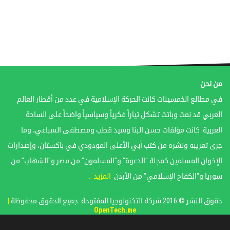
من نحن
في مطالع الخمسينات كانت الحركة الإسلامية في عدد من أقطار العالم
العربي قد نمت وباتت تشكل تياراً فكرياً وسياسياً واضحاً على الساحة
العربية. كانت مؤلفات حسن البنا وسيد قطب ومصطفى السباعي، وما
جرى تعريبه ونشره من كتب أبي الأعلى المودودي في باكستان، وإصدارات
الإخوان المسلمين كمجلة "الدعوة" و"المسلمون" من مصر و"الشهاب" من
سوريا و"الكفاح الإسلامي" من الأردن
المزيد ...
حقوق النشر © 2016 شركة التكنولوجيا المفتوحة. جميع الحقوق محفوظة
|
OpenTech.me