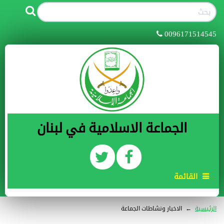
0096171514545
الجماعة الاسلامية في لبنان
القائمة
الرئيسية
←
الاخبار ونشاطات الجماعة