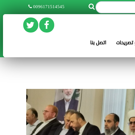
0096171514545
و تصريحات
اتصل بنا