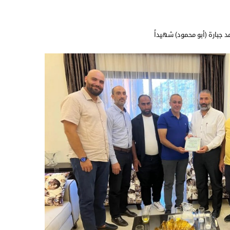
د جبارة (أبو محمود) شهيداً