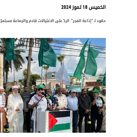
الخميس 18 تموز 2024
حمّود لـ "إذاعة الفجر": الردّ على الاغتيالات قادم والجماعة مستم