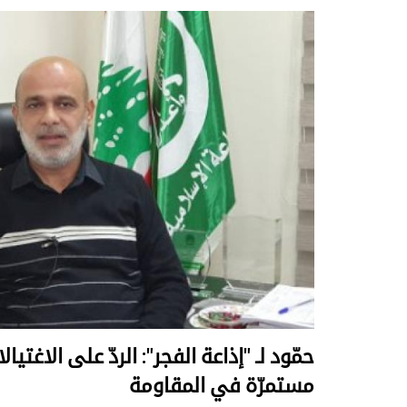
حمّود لـ "إذاعة الفجر": الردّ على الاغتي
مستمرّة في المقاومة