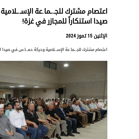
اعتصام مشترك للجـ.ـما.عة الإسـ.ـلامي
صيدا استنكاراً للمجازر في غزة!
الإثنين 15 تموز 2024
اعتصام مشترك للجـ.ـما.عة الإسـ.ـلامية وحركة حمـ.ـا.س في صيدا اس