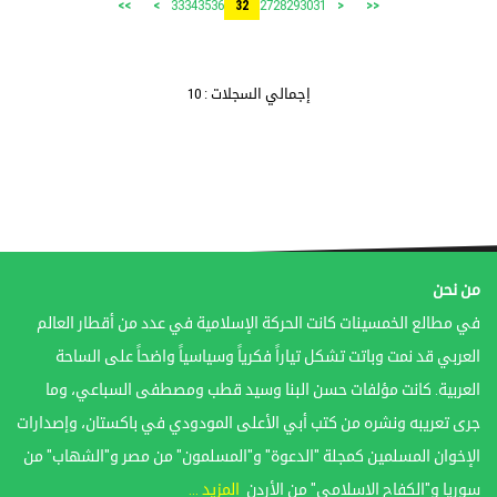
33
34
35
36
27
28
29
30
31
>>
>
32
<
<<
إجمالي السجلات : 10
من نحن
في مطالع الخمسينات كانت الحركة الإسلامية في عدد من أقطار العالم
العربي قد نمت وباتت تشكل تياراً فكرياً وسياسياً واضحاً على الساحة
العربية. كانت مؤلفات حسن البنا وسيد قطب ومصطفى السباعي، وما
جرى تعريبه ونشره من كتب أبي الأعلى المودودي في باكستان، وإصدارات
الإخوان المسلمين كمجلة "الدعوة" و"المسلمون" من مصر و"الشهاب" من
سوريا و"الكفاح الإسلامي" من الأردن
المزيد ...