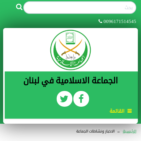
0096171514545
الجماعة الاسلامية في لبنان
القائمة
الرئيسية
←
الاخبار ونشاطات الجماعة