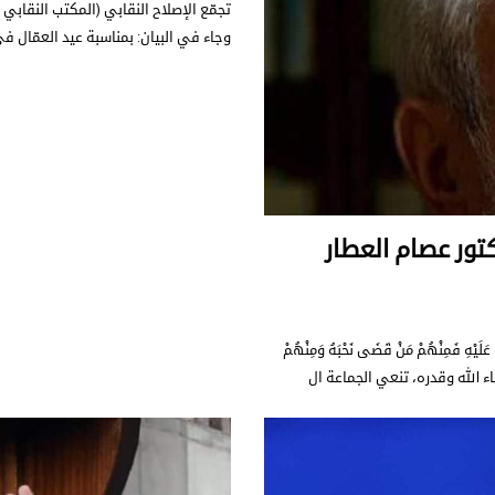
تجمّع الإصلاح النقابي (المكتب النقابي 
وجاء في البيان: بمناسبة عيد العمّال ف
تور عصام العطار
َيْهِ فَمِنْهُمْ مَنْ قَضَى نَحْبَهُ وَمِنْهُمْ