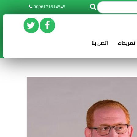
0096171514545
و تصريحات
اتصل بنا