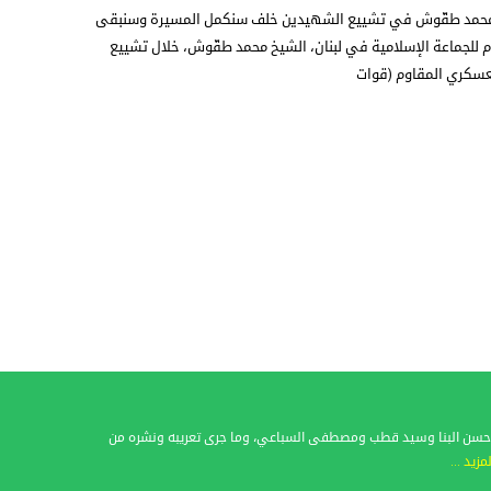
شيخ محمد طقّوش في تشييع الشهيدين خلف سنكمل المسيرة وسنبقى
عام للجماعة الإسلامية في لبنان، الشيخ محمد طقّوش، خلال تشييع
عسكري المقاوم (قوات
فات حسن البنا وسيد قطب ومصطفى السباعي، وما جرى تعريبه ونشره من
لمزيد ...