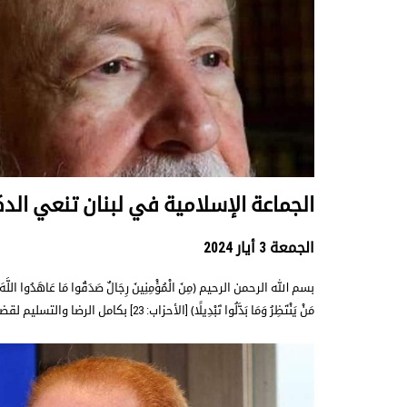
الجماعة الإسلامية في لبنان تنعي الدك
الجمعة 3 أيار 2024
بسم الله الرحمن الرحيم ﴿مِنَ الْمُؤْمِنِينَ رِجَالٌ صَدَقُوا مَا عَاهَدُوا اللَّهَ عَل
مَنْ يَنْتَظِرُ وَمَا بَدَّلُوا تَبْدِيلًا﴾ [الأحزاب: 23] بكامل الرضا والتسليم لقضاء الله وقدره، تنعي الجماعة ال