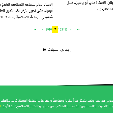
ان، الأستاذ علي أبو ياسين، خلال
الأمين العام للجماعة الإسلامية ال
 مصعب وبلا
أوفياء حتى تحرير الأرض أكّد الأمين ال
شهيدي الجماعة الإسلامية وجناحها ال
8
9
10
1
2
3
4
5
6
>>
>
7
<
<<
إجمالي السجلات : 10
عربي قد نمت وباتت تشكل تياراً فكرياً وسياسياً واضحاً على الساحة العربية. كانت مؤل
لة "الدعوة" و"المسلمون" من مصر و"الشهاب" من سوريا و"الكفاح الإسلامي" من الأردن
ا