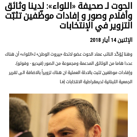
الحوت لـ صحيفة «اللواء»: لدينا وثائق
وأفلام وصور و إفادات موظّفين تثبّت
التزوير في الإنتخابات
الإثنين 14 أيار 2018
وهنا يُؤكّد النائب عماد الحوت عضو لائحة «بيروت الوطن» لـ«اللواء» أن هناك
عددا هاما من الوثائق المدعمة ومجموعة من الصور (فيديو - وفوتو)،
وإفادات موظفين تثبت بالادلة العملية ان هناك تزويراً بالاضافة الى تقرير
الجمعية اللبنانية لديمقراطية الانتخابات (La