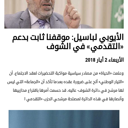
الأيوبي لباسيل: موقفنا ثابت بدعم
«التقدمي» في الشوف
الأربعاء 2 أيار 2018
وعلمت «الحياة» من مصادر سياسية مواكبة التحضيرات لعقد الاجتماع، أن
«التيار الوطني» ألح على ضرورة عقده بعدما تأكد أن «الجماعة» التي ليس
لها مرشح في دائرة الشوف- عاليه، قد حسمت أمرها باقتراع محازبيها
وأنصارها في هذه الدائرة لمصلحة مرشحي الحزب «التقدمي ا