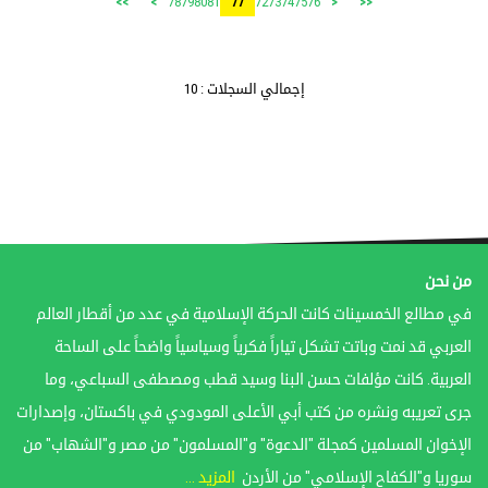
78
79
80
81
72
73
74
75
76
>>
>
77
<
<<
إجمالي السجلات : 10
من نحن
في مطالع الخمسينات كانت الحركة الإسلامية في عدد من أقطار العالم
العربي قد نمت وباتت تشكل تياراً فكرياً وسياسياً واضحاً على الساحة
العربية. كانت مؤلفات حسن البنا وسيد قطب ومصطفى السباعي، وما
جرى تعريبه ونشره من كتب أبي الأعلى المودودي في باكستان، وإصدارات
الإخوان المسلمين كمجلة "الدعوة" و"المسلمون" من مصر و"الشهاب" من
سوريا و"الكفاح الإسلامي" من الأردن
المزيد ...