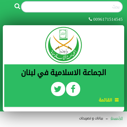
0096171514545
الجماعة الاسلامية في لبنان
القائمة
الرئيسية
←
بيانات و تصريحات