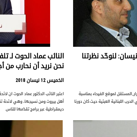
وان لموقع الفيحاء :"عشية ذكرى 13 نيسان: لنوحّد نظرتنا
النائب عماد الحوت لـ تلف
نحن نريد أن نحارب من أ
الخميس 12 نيسان 2018
رار_المستقل لموقع الفيحاء بمناسبة
اعتبر النائب الدكتور عماد الحوت ان ل
نشارك في الحرب اللبنانية العبثية حيث كان دورنا
أهل بيروت ومن نسيجها، وهي لائحة تقد
ديمقراطية عبر برامج تقدّمها للناس.