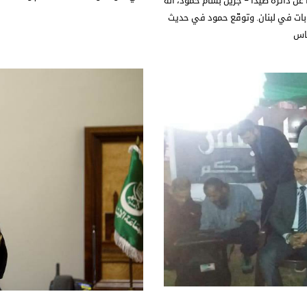
ن دائرة صيدا – جزين بسام حمود، أنه
بات في لبنان. وتوقّع حمود في حديث
ياس