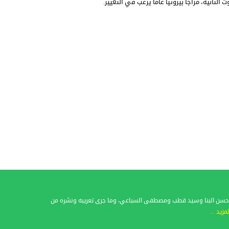
لثانية، مزاجاً بيروتياً عاماً يرغب في التغيير.
فات حسن البنا وسيد قطب ومصطفى السباعي، وما جرى تعريبه ونشره من
لمزيد ...