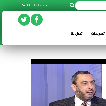
0096171514545
و تصريحات
اتصل بنا