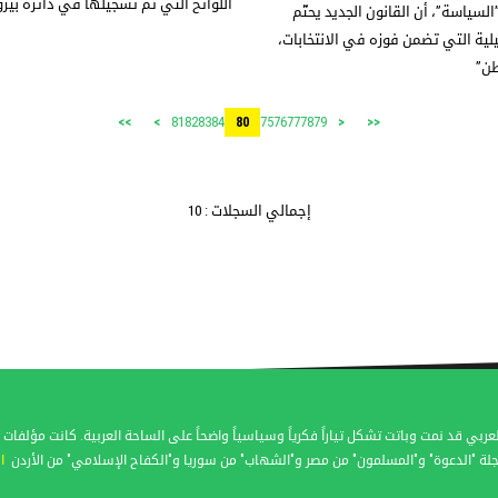
اللوائح التي تم تسجيلها في دائرة بيروت ا
السياسة”، أن القانون الجديد يحتّم
ية التي تضمن فوزه في الانتخابات،
طن”
81
82
83
84
75
76
77
78
79
>>
>
80
<
<<
إجمالي السجلات : 10
عربي قد نمت وباتت تشكل تياراً فكرياً وسياسياً واضحاً على الساحة العربية. كانت مؤل
لة "الدعوة" و"المسلمون" من مصر و"الشهاب" من سوريا و"الكفاح الإسلامي" من الأردن
ا