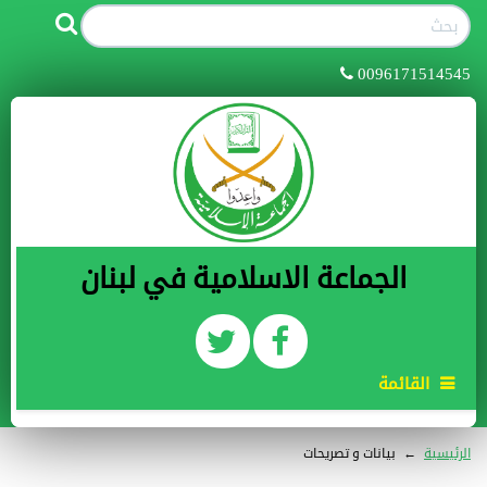
0096171514545
الجماعة الاسلامية في لبنان
القائمة
الرئيسية
←
بيانات و تصريحات