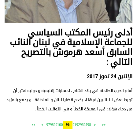
أدلى رئيس المكتب السياسي
للجماعة الإسلامية في لبنان النائب
السابق أسعد هرموش بالتصريح
التالي :
الإثنين 24 تموز 2017
أمام الحرب الطاحنة في بلاد الشام ، لحسابات إقليمية و دولية نعتبر أن
تورط بعض اللبنانيين فيها لا يخدم قضايا لبنان و المنطقة ، و يدفع بالمزيد
من دماء هؤلاء في المعركة الخطأ و في التوقيت الخطأ .
97
98
99
100
91
92
93
94
95
>>
>
96
<
<<