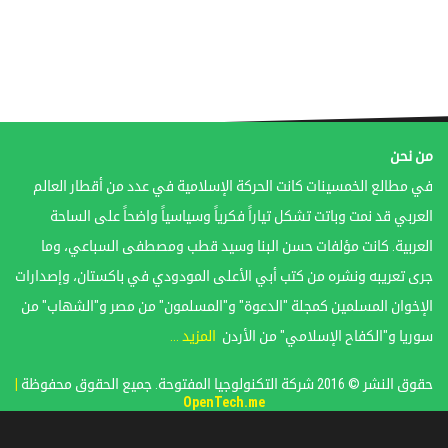
من نحن
في مطالع الخمسينات كانت الحركة الإسلامية في عدد من أقطار العالم
العربي قد نمت وباتت تشكل تياراً فكرياً وسياسياً واضحاً على الساحة
العربية. كانت مؤلفات حسن البنا وسيد قطب ومصطفى السباعي، وما
جرى تعريبه ونشره من كتب أبي الأعلى المودودي في باكستان، وإصدارات
الإخوان المسلمين كمجلة "الدعوة" و"المسلمون" من مصر و"الشهاب" من
سوريا و"الكفاح الإسلامي" من الأردن
المزيد ...
حقوق النشر © 2016 شركة التكنولوجيا المفتوحة. جميع الحقوق محفوظة
|
OpenTech.me