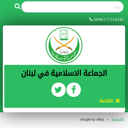
0096171514545
الجماعة الاسلامية في لبنان
القائمة
الرئيسية
←
بيانات و تصريحات