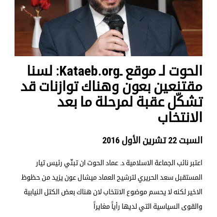
الحوت لـ موقع ـKataeb.org: لسنا
مقتنعين بعون وهناك توازنات قد
تشكّل عقبة لمرحلة ما بعد
الانتخاب
السبت 22 تشرين الأول 2016
اعتبر نائب الجماعة الاسلامية د. عماد الحوت ان تبنّي رئيس تيار
المستقبل سعد الحريري لترشيح العماد ميشال عون يزيد من حظوظ
الاخير لكنه لا يحسم موضوع الانتخاب لان هناك بعض الكتل النيابية
والقوى السياسية التي لديها رأياً مغايراً