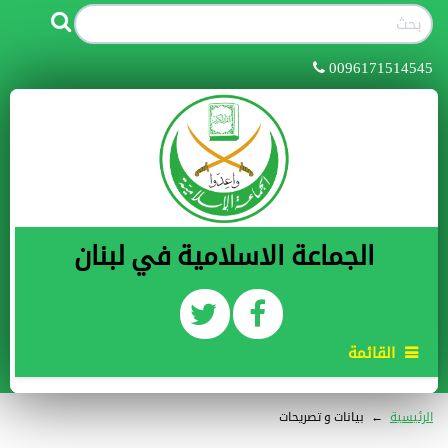
0096171514545
الجماعة الاسلامية في لبنان
القائمة
الرئيسية
←
بيانات و تصريحات