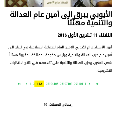
الأيوبي يبرق الى أمين عام العدالة
والتنمية مهنّئاً
الثلاثاء 11 تشرين الأول 2016
أبرق الأستاذ عزام الأيوبي الامين العام للجماعة الاسلامية في لبنان الى
أمين عام حزب العدالة والتنمية ورئيس حكومة الممللكة المغربية مهنّئاً
شعب المغرب وحزب العدالة والتنمية على تقدمهم في نتائج الانتخابات
التشريعية.
113
103
104
105
106
107
108
109
110
111
>>
>
112
<
<<
إجمالي السجلات : 10