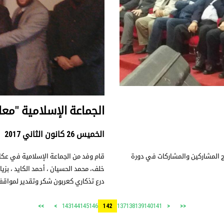
الجماعة الإسلامية "مع
الخميس 26 كانون الثاني 2017
يج المشاركين والمشاركات في دورة
قام وفد من الجماعة الإسلامية في عكا
خلف، محمد الحسيان ، أحمد الكايد ، بزي
درع تذكاري كعربون شكر وتقدير لمواقفه 
143
144
145
146
137
138
139
140
141
>>
>
142
<
<<