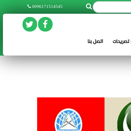
0096171514545
و تصريحات
اتصل بنا