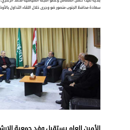
بلدية صيدا حسن الشماس وعضو اللجنة السياسيه محمد الزعتري،
سعادة محافظ الجنوب منصور ضو وجرى خلال اللقاء التداول بالأوض
الأمين العام يستقبل وفد جمعية الإرشا