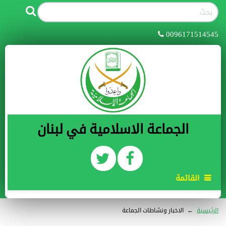
0096171514545
الجماعة الاسلامية في لبنان
القائمة
الرئيسية
←
الاخبار ونشاطات الجماعة