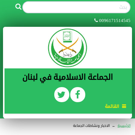
0096171514545
الجماعة الاسلامية في لبنان
القائمة
الرئيسية
←
الاخبار ونشاطات الجماعة