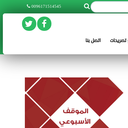
0096171514545
و تصريحات
اتصل بنا