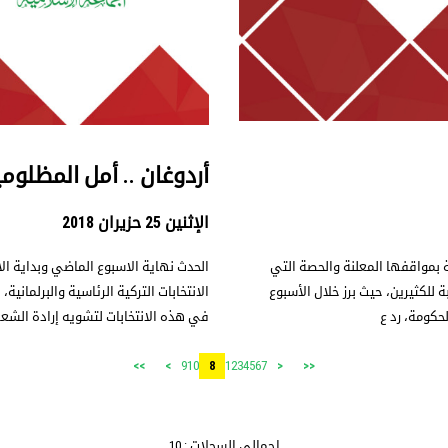
أردوغان .. أمل المظلوم
الإثنين 25 حزيران 2018
 بمواقفها المعلنة والحصة التي
الحدث نهاية الاسبوع الماضي وبداية الاسب
 للكثيرين، حيث برز خلال الأسبوع
الانتخابات التركية الرئاسية والبرلمانية
حكومة، رد ع
في هذه الانتخابات لتشويه إرادة الشعب
9
10
1
2
3
4
5
6
7
>>
>
8
<
<<
إجمالي السجلات : 10