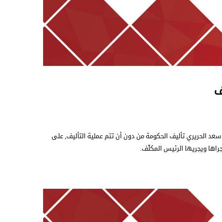
ف
سعد الحريري تأليف الحكومة من دون أن تتم عملية التأليف, على
راها ويجريها الرئيس المكلّف.