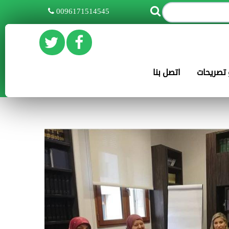
0096171514545
و تصريحات
اتصل بنا