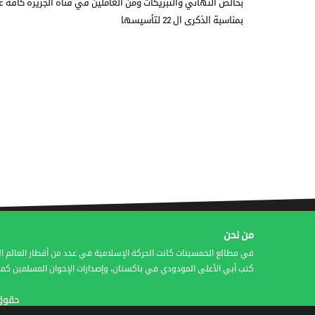
بخالص التهاني والتبريكات ومن العاملين في قناة الجزيرة كافة 
بمناسبة الذكرى ال 22 لتأسيسها
من نحن
في مطالع الخمسينات كانت الحركة الإسلامية في عدد من أقطار العالم ال
كتب أبي الأعلى المودودي في باكستان، وإصدارات الإخوان المسلمين كمج
حقوق النشر © 2016 شر