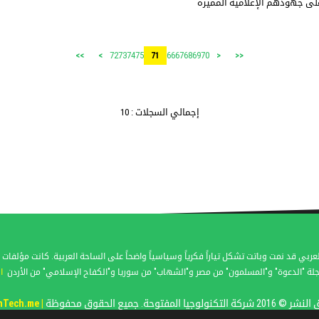
على جهودهم الإعلامية المميزة
72
73
74
75
66
67
68
69
70
>>
>
71
<
<<
إجمالي السجلات : 10
عربي قد نمت وباتت تشكل تياراً فكرياً وسياسياً واضحاً على الساحة العربية. كانت مؤل
لة "الدعوة" و"المسلمون" من مصر و"الشهاب" من سوريا و"الكفاح الإسلامي" من الأردن
ا
كة التكنولوجيا المفتوحة. جميع الحقوق محفوظة
| OpenTech.me