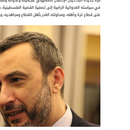
مرّة جديدة أثبت كيان الإحتلال الصهيوني عنجهيته وعدوانه ونقضه
في سياسته العدوانية الرامية إلى تصفية القضية الفلسطينية، وه
على قطاع غزة وأهله، ومحاولته الغدر بأهل القطاع ومجاهديه، و