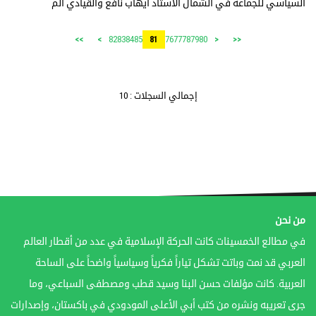
السياسي للجماعة في الشمال الأستاذ ايهاب نافع والقيادي الم
82
83
84
85
76
77
78
79
80
>>
>
81
<
<<
إجمالي السجلات : 10
من نحن
في مطالع الخمسينات كانت الحركة الإسلامية في عدد من أقطار العالم
العربي قد نمت وباتت تشكل تياراً فكرياً وسياسياً واضحاً على الساحة
العربية. كانت مؤلفات حسن البنا وسيد قطب ومصطفى السباعي، وما
جرى تعريبه ونشره من كتب أبي الأعلى المودودي في باكستان، وإصدارات