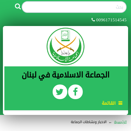
0096171514545
الجماعة الاسلامية في لبنان
القائمة
الرئيسية
←
الاخبار ونشاطات الجماعة