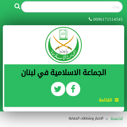
0096171514545
الجماعة الاسلامية في لبنان
القائمة
الرئيسية
←
الاخبار ونشاطات الجماعة