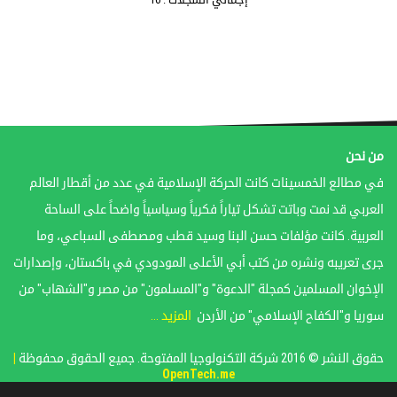
من نحن
في مطالع الخمسينات كانت الحركة الإسلامية في عدد من أقطار العالم
العربي قد نمت وباتت تشكل تياراً فكرياً وسياسياً واضحاً على الساحة
العربية. كانت مؤلفات حسن البنا وسيد قطب ومصطفى السباعي، وما
جرى تعريبه ونشره من كتب أبي الأعلى المودودي في باكستان، وإصدارات
الإخوان المسلمين كمجلة "الدعوة" و"المسلمون" من مصر و"الشهاب" من
سوريا و"الكفاح الإسلامي" من الأردن
المزيد ...
حقوق النشر © 2016 شركة التكنولوجيا المفتوحة. جميع الحقوق محفوظة
|
OpenTech.me