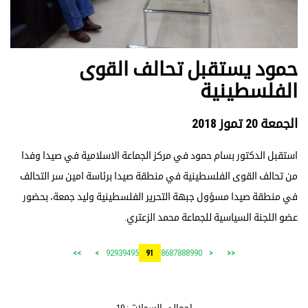
حمود يستقبل تحالف القوى
الفلسطينية
الجمعة 20 تموز 2018
استقبل الدكتور بسام حمود في مركز الجماعة الاسلامية في صيدا وفدا
من تحالف القوى الفلسطينية في منطقة صيدا برئاسة امين سر التحالف
في منطقة صيدا مسؤول جبهة التحرير الفلسطينية وليد جمعة، بحضور
عضو اللجنة السياسية للجماعة محمد الزعتري.
92
93
94
95
86
87
88
89
90
>>
>
91
<
<<
إجمالي السجلات : 10