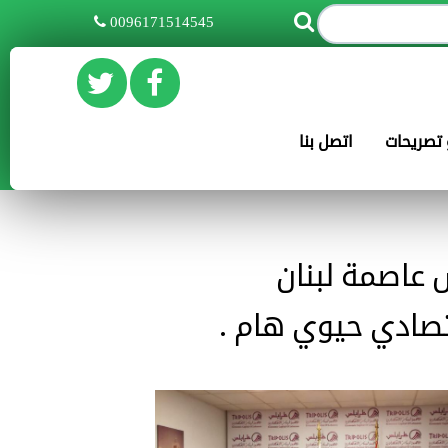
0096171514545
و تصريحات
اتصل بنا
 عاصمة لبنان
صادي حيوي هام .