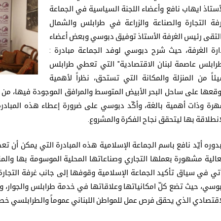
أستاذ ايهاب نافع وأعضاء اللجنة السياسية في الجماعة
فة التجارة والصناعة والزراعة في طرابلس والشمال
لتقى رئيس الغرفة الأستاذ توفيق دبوسي وبعض أعضاء
ارة الغرفة، حيث شرح دبوسي لوفد الجماعة مبادرة :
رابلس عاصمة لبنان الاقتصادية" التي تعطي طرابلس
ئاً من المنزلة والمكانة التي تستحق، نظراً لأهمية
قعها على ساحل البحر الأبيض المتوسط والمرافق الموجودة فيها، من 
رة وذات أهمية بالغة، وأكّد دبوسي على ضرورة إعطاء هذه المبادرة
انطلاقة بها ليتحقق نجاح الفكرة والمشروع.
دوره أيّد نافع باسم الجماعة الإسلامية هذه المبادرة التي يمكن أن 
الية مشهورة بعملها التجاري وصناعاتها المحلية الموسومة بها والمنت
تي في سياق تأكيد الجماعة الإسلامية وقوفها إلى جانب غرفة التجارة
وسي، حيث تضع كلّ امكانياتها وعلاقاتها في خدمة طرابلس والجوار، وأ
اقتصادي الذي يحقق فرص عمل للمواطن اللبناني عموماً والطرابلسي خصو