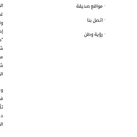
ال
مواقع صديقة
غر
اتصل بنا
وا
إد
رؤية وطن
"ط
شي
مو
شه
ال
وب
فع
تأ
دب
ال