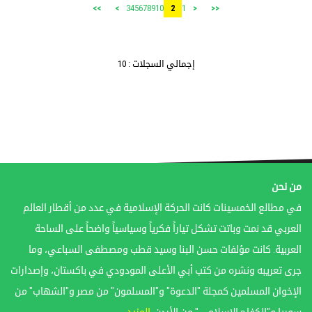
3
4
5
6
7
8
9
10
1
>>
>
2
<
<<
إجمالي السجلات : 10
من نحن
في مطالع الخمسينات كانت الحركة الإسلامية في عدد من أقطار العالم
العربي قد نمت وباتت تشكل تياراً فكرياً وسياسياً واضحاً على الساحة
العربية. كانت مؤلفات حسن البنا وسيد قطب ومصطفى السباعي، وما
جرى تعريبه ونشره من كتب أبي الأعلى المودودي في باكستان، وإصدارات
الإخوان المسلمين كمجلة "الدعوة" و"المسلمون" من مصر و"الشهاب" من