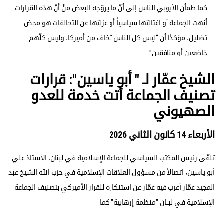
كما طمأن الأيوبي الناس إلى أنّ ما يروّجه البعض منْ أنّ هذه القرارات
أنهت الجماعة أو اغتالتها سياسياً أو عزلتها عن التحالفات هو محض
تضليل، مؤكدًا أن “ليس كل الناس تخاف من أميركا، وليس كلّهم
خاضعين أو منافقين”.
الشيخ عمّار لـ " أبو ياسين": قرارات
تصنيف الجماعة أتت خدمة للعدو
الصهيوني
الأربعاء 14 كانون الثاني 2026
تلقّى رئيس ‏المكتب السياسي ‏للجماعة الإسلامية في لبنان، الأستاذ علي
أبو ياسين، اتصالاً من مسؤول العلاقات الإسلامية في حزب الله الشيخ عبد
المجيد عمّار أعرب فيه عمّار عن استنكاره للقرار ‏الأميركي بتصنيف الجماعة
الإسلامية ‏في لبنان "منظمة إرهابية" كما