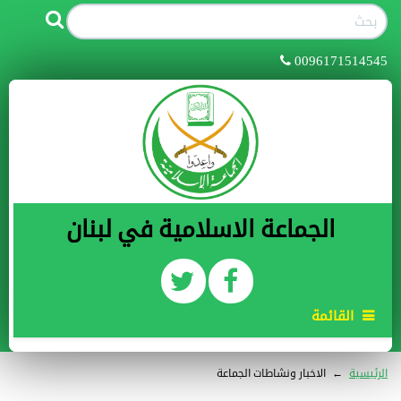
0096171514545
الجماعة الاسلامية في لبنان
القائمة
الرئيسية
←
الاخبار ونشاطات الجماعة