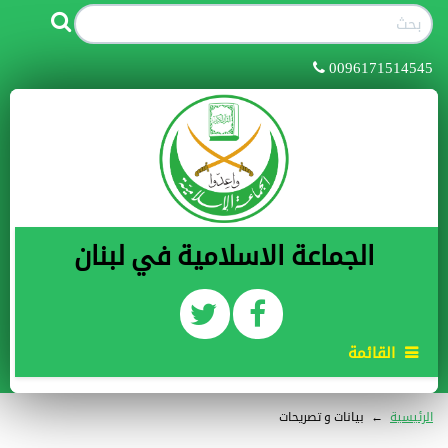
0096171514545
الجماعة الاسلامية في لبنان
القائمة
الرئيسية
←
بيانات و تصريحات