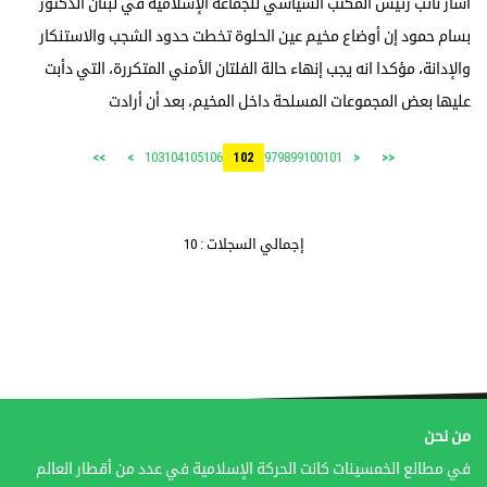
اشار نائب رئيس المكتب السياسي للجماعة الإسلامية في لبنان الدكتور
بسام حمود إن أوضاع مخيم عين الحلوة تخطت حدود الشجب والاستنكار
والإدانة، مؤكدا انه يجب إنهاء حالة الفلتان الأمني المتكررة، التي دأبت
عليها بعض المجموعات المسلحة داخل المخيم، بعد أن أرادت
103
104
105
106
97
98
99
100
101
>>
>
102
<
<<
إجمالي السجلات : 10
من نحن
في مطالع الخمسينات كانت الحركة الإسلامية في عدد من أقطار العالم