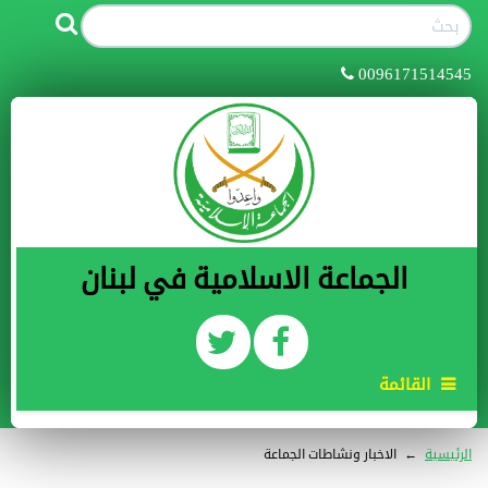
0096171514545
الجماعة الاسلامية في لبنان
القائمة
الرئيسية
←
الاخبار ونشاطات الجماعة