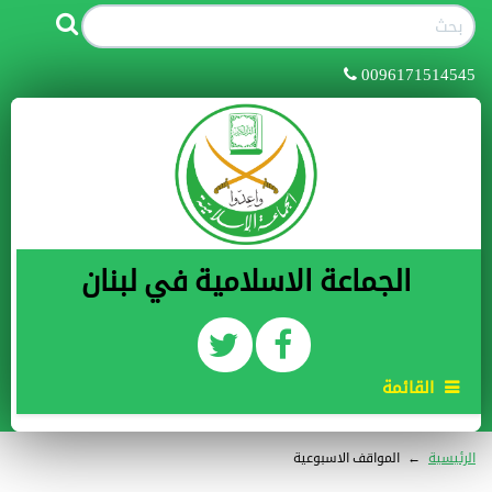
0096171514545
الجماعة الاسلامية في لبنان
القائمة
الرئيسية
←
المواقف الاسبوعية