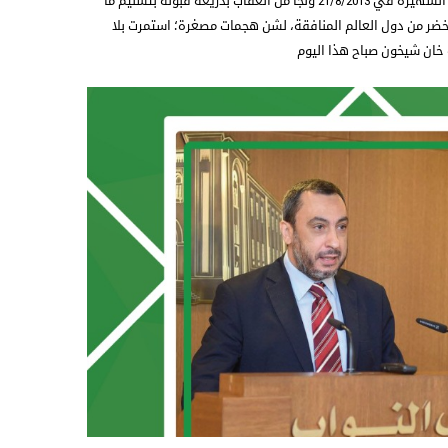
منذ ان ارتكب بشار الاسد مجزرة الغوطة الشهيرة في 21/8/2013 ونجا من العقاب بذريعة قبوله بتسليم ما
اخضر من دول العالم المنافقة، لشن هجمات مصغرة؛ استمرت بلا
 خان شيخون صباح هذا اليوم