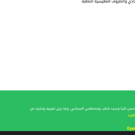
تصادي والظروف المعيشية الصعبة.
فات حسن البنا وسيد قطب ومصطفى السباعي، وما جرى تعريبه ونشره من
لمزيد ...