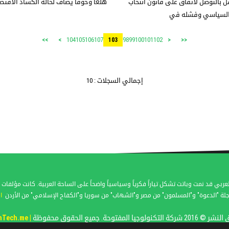
 بالتوصل لاتفاق على قانون انتخاب
هلعاً وخوفاً يضاف لحالة الكساد الاق
 السياسي وفشله في
104
105
106
107
98
99
100
101
102
>>
>
103
<
<<
إجمالي السجلات : 10
عربي قد نمت وباتت تشكل تياراً فكرياً وسياسياً واضحاً على الساحة العربية. كانت مؤل
لة "الدعوة" و"المسلمون" من مصر و"الشهاب" من سوريا و"الكفاح الإسلامي" من الأردن
ا
كة التكنولوجيا المفتوحة. جميع الحقوق محفوظة
| OpenTech.me