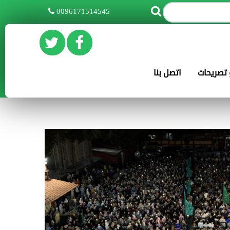
0096171514545
و تصريحات
اتصل بنا