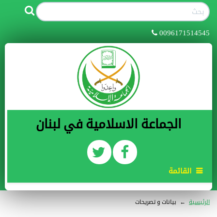
0096171514545
الجماعة الاسلامية في لبنان
القائمة
الرئيسية
←
بيانات و تصريحات