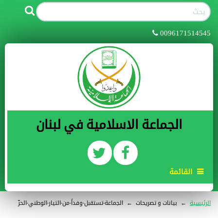
0096171514545
الجماعة الاسلامية في لبنان
القائمة
الرئيسية
←
بيانات و تصريحات
←
الجماعة-تستقبل-وفداً-من-التيار-الوطني-الحرّ