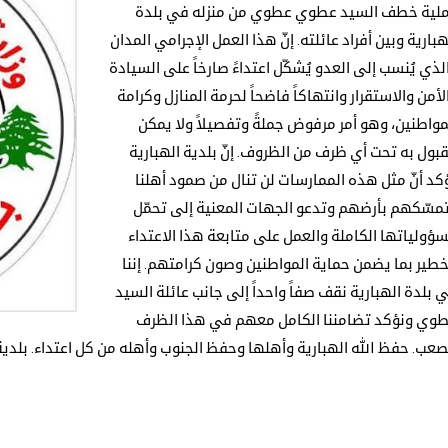
لية خطف السيد عطوي عطوي من منزله في بلدة
هبارية وبين أفراد عائلته. إنّ هذا العمل الإجرامي المدان
لذي يُنسب إلى العدو يُشكّل اعتداءً صارخاً على السيادة
لأمن والاستقرار وانتهاكاً فاضحاً لحرمة المنازل وكرامة
مواطنين، وهو أمر مرفوض جملةً وتفصيلاً ولا يمكن
قبول به تحت أي ظرف من الظروف. إنّ بلدية الهبارية
كد أنّ مثل هذه الممارسات لن تنال من صمود أهلنا
مسّكهم بأرضهم وتدعو الجهات المعنية إلى تحمّل
ؤولياتها الكاملة والعمل على متابعة هذا الاعتداء
خطير بما يضمن حماية المواطنين وصون كرامتهم. إننا
 بلدة الهبارية نقف صفاً واحداً إلى جانب عائلة السيد
وي ونؤكد تضامننا الكامل معهم في هذا الظرف
صعب. حفظ الله الهبارية وأهلها وحفظ الجنوب وأهله من كل اعتداء. بلدية