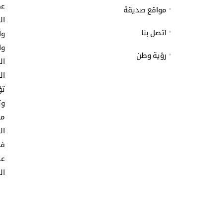
عم
مواقع صديقة
ال
اتصل بنا
وا
وا
رؤية وطن
ال
ال
تؤ
وت
مس
ال
في
عط
ال