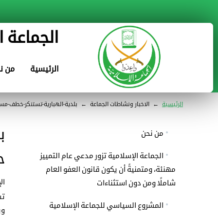
الجماعة ا
الرئيسية
من ن
الرئيسية
←
الاخبار ونشاطات الجماعة
←
بلدية-الهبارية-تستنكر-خطف-مس
ب
من نحن
ح
الجماعة الإسلامية تزور مدعي عام التمييز
مهنئة، ومتمنيةً أن يكون قانون العفو العام
الإثن
شاملًا ومن دون استثناءات
تس
المشروع السياسي للجماعة الإسلامية
وب