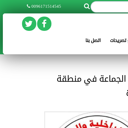
0096171514545
و تصريحات
اتصل بنا
الجماعة في منطقة