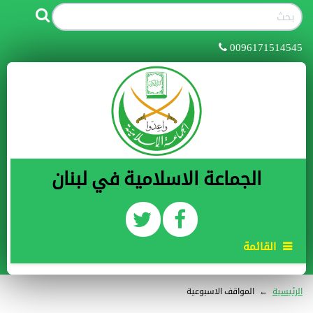
0096171514545
الجماعة الاسلامية في لبنان
القائمة
الرئيسية
←
المواقف الاسبوعية