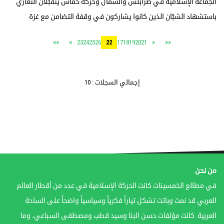
الجماعة الإسلامية في طرابلس والشمال وحركة حماس يتقبّلان التعازي
باستشهاد الشبّان الذين كانوا يشاركون في وقفة التضامن مع غزة
23
24
25
26
17
18
19
20
21
>>
>
22
<
<<
إجمالي السجلات : 10
من نحن
في مطالع الخمسينات كانت الحركة الإسلامية في عدد من أقطار العالم
العربي قد نمت وباتت تشكل تياراً فكرياً وسياسياً واضحاً على الساحة
العربية. كانت مؤلفات حسن البنا وسيد قطب ومصطفى السباعي، وما