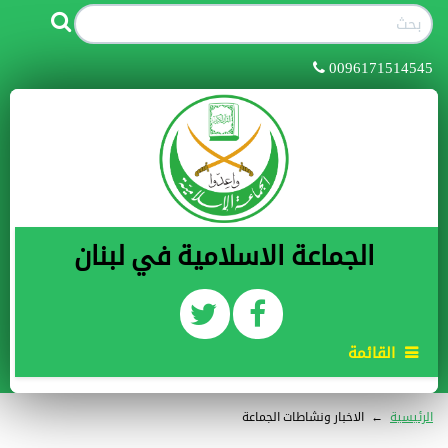
0096171514545
الجماعة الاسلامية في لبنان
القائمة
الرئيسية
←
الاخبار ونشاطات الجماعة