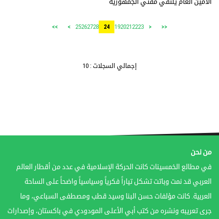
الأمين العام يلتقي مفتي الجمهورية
25
26
27
28
19
20
21
22
23
>>
>
24
<
<<
إجمالي السجلات : 10
من نحن
في مطالع الخمسينات كانت الحركة الإسلامية في عدد من أقطار العالم
العربي قد نمت وباتت تشكل تياراً فكرياً وسياسياً واضحاً على الساحة
العربية. كانت مؤلفات حسن البنا وسيد قطب ومصطفى السباعي، وما
جرى تعريبه ونشره من كتب أبي الأعلى المودودي في باكستان، وإصدارات