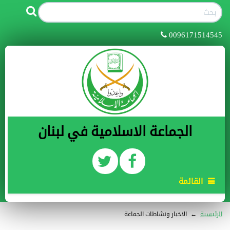
0096171514545
الجماعة الاسلامية في لبنان
القائمة
الرئيسية
←
الاخبار ونشاطات الجماعة