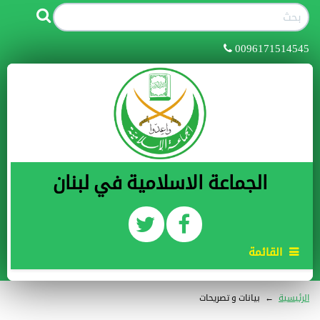
0096171514545
الجماعة الاسلامية في لبنان
القائمة
الرئيسية
←
بيانات و تصريحات