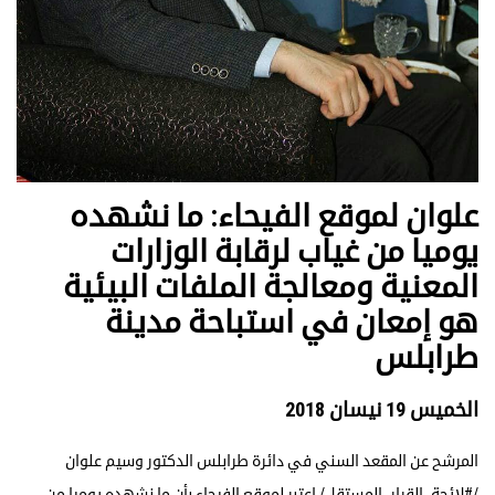
علوان لموقع الفيحاء: ما نشهده
يوميا من غياب لرقابة الوزارات
المعنية ومعالجة الملفات البيئية
هو إمعان في استباحة مدينة
طرابلس
الخميس 19 نيسان 2018
المرشح عن المقعد السني في دائرة طرابلس الدكتور وسيم علوان
/#لائحة_القرار_المستقل/ اعتبر لموقع الفيحاء بأن ما نشهده يوميا من