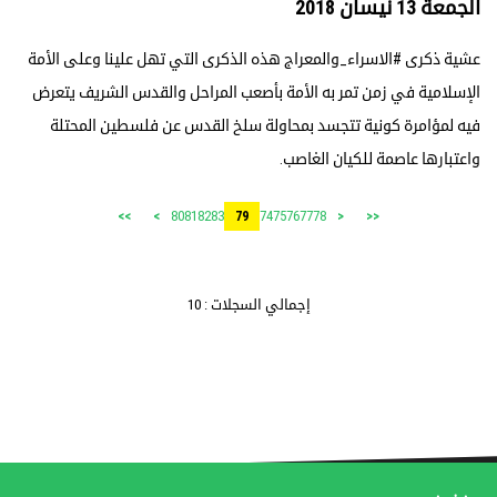
الجمعة 13 نيسان 2018
عشية ذكرى #الاسراء_والمعراج هذه الذكرى التي تهل علينا وعلى الأمة
الإسلامية في زمن تمر به الأمة بأصعب المراحل والقدس الشريف يتعرض
فيه لمؤامرة كونية تتجسد بمحاولة سلخ القدس عن فلسطين المحتلة
واعتبارها عاصمة للكيان الغاصب.
80
81
82
83
74
75
76
77
78
>>
>
79
<
<<
إجمالي السجلات : 10