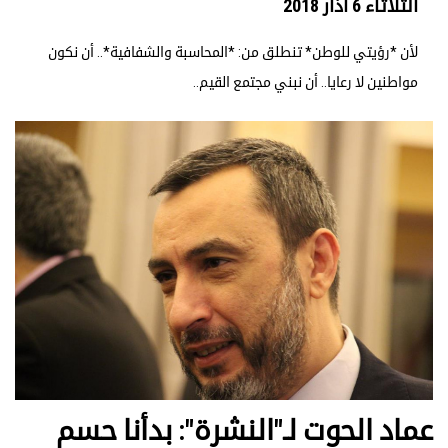
الثلاثاء 6 آذار 2018
لأن *رؤيتي للوطن* تنطلق من: *المحاسبة والشفافية*.. أن نكون
مواطنين لا رعايا.. أن نبني مجتمع القيم..
عماد الحوت لـ"النشرة": بدأنا حسم