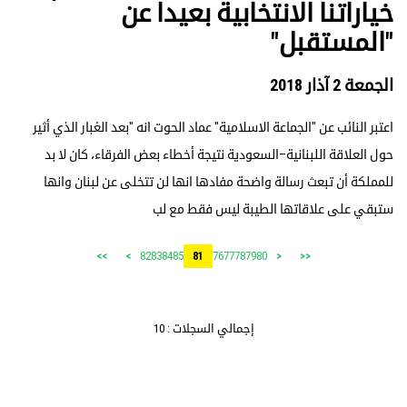
خياراتنا الانتخابية بعيدا عن
"المستقبل"
الجمعة 2 آذار 2018
اعتبر النائب عن "​الجماعة الاسلامية​" ​عماد الحوت​ انه "بعد الغبار الذي أثير
حول العلاقة ال​لبنان​ية–السعودية نتيجة أخطاء بعض الفرقاء، كان لا بد
للمملكة أن تبعث رسالة واضحة مفادها انها لن تتخلى عن لبنان وانها
ستبقي على علاقاتها ​الطيبة​ ليس فقط مع لب
82
83
84
85
76
77
78
79
80
>>
>
81
<
<<
إجمالي السجلات : 10